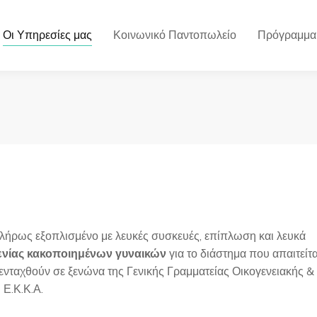
Οι Υπηρεσίες μας
Κοινωνικό Παντοπωλείο
Πρόγραμμα
πλήρως εξοπλισμένο με λευκές συσκευές, επίπλωση και λευκά
ενίας κακοποιημένων γυναικών
για το διάστημα που απαιτείτα
να ενταχθούν σε ξενώνα της Γενικής Γραμματείας Οικογενειακής &
 Ε.Κ.Κ.Α.