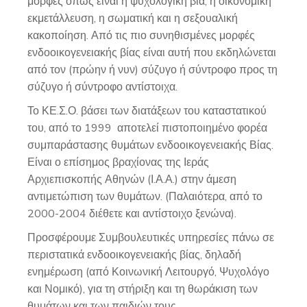
μορφές όπως είναι η ψυχολογική βία, η οικονομική
εκμετάλλευση, η σωματική και η σεξουαλική
κακοποίηση. Από τις πιο συνηθισμένες μορφές
ενδοοικογενειακής βίας είναι αυτή που εκδηλώνεται
από τον (πρώην ή νυν) σύζυγο ή σύντροφο προς τη
σύζυγο ή σύντροφο αντίστοιχα.
Το ΚΕ.Σ.Ο. βάσει των διατάξεων του καταστατικού
του, από το 1999 αποτελεί πιστοποιημένο φορέα
συμπαράστασης θυμάτων ενδοοικογενειακής Βίας.
Είναι ο επίσημος βραχίονας της Ιεράς
Αρχιεπισκοπής Αθηνών (Ι.Α.Α.) στην άμεση
αντιμετώπιση των θυμάτων. (Παλαιότερα, από το
2000-2004 διέθετε και αντίστοιχο ξενώνα).
Προσφέρουμε Συμβουλευτικές υπηρεσίες πάνω σε
περιστατικά ενδοοικογενειακής βίας, δηλαδή
ενημέρωση (από Κοινωνική Λειτουργό, Ψυχολόγο
και Νομικό), για τη στήριξη και τη θωράκιση των
θυμάτων και των παιδιών τους.