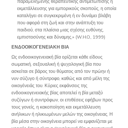
παραµεληµένης θεραπευτικής αντιμετώπισης ή
εκμετάλλευσης για εμπορικούς σκοπούς, η οποία
καταλήγει σε συγκεκριμένη ή εν δυνάμει βλάβη
που αφορά στη ζωή και στην ανάπτυξη του
παιδιού, στα πλαίσια µιας σχέσης ευθύνης,
εμπιστοσύνης και δύναμης.» (W.H.O., 1999)
ΕΝΔΟΟΙΚΟΓΕΝΕΙΑΚΗ ΒΙΑ
Ως ενδοοικογενειακή βία ορίζεται κάθε είδους
σωματική, σεξουαλική ή ψυχολογική βία που
ασκείται σε βάρος του θύματος από τον πρώην ή
νυν σύζυγο ή σύντροφο, καθώς και από μέλη της
οικογένειάς του. Κύριες εκφάνσεις της
ενδοοικογενειακής βίας αποτελεί η βία μεταξύ
συζύγων ή συντρόφων, οι επιθέσεις εφήβων προς
τους γονείς, η κακοποίηση και εκμετάλλευση
ανήλικων ή ηλικιωμένων μελών της οικογένειας. Η
βία μέσα στην οικογένεια μπορεί να εμφανίζεται με