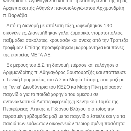
Φαναρίου κ. Αγαθάγγελου και του Πρωτοσύγκελου της Ιεράς
Αρχιεπισκοπής Αθηνών πανοσιολογιώτατου Αρχιμανδρίτη
π. Βαρνάβα.
Από τη διανομή με απόλυτη τάξη, ωφελήθηκαν 130
οικογένειες. Διανεμήθηκαν γάλα, ζυμαρικά, ντοματοπολτός,
παξιμάδια, σοκολάτες, κρουασάν και σνακς από την Τράπεζα
τροφίμων. Επίσης προσφέρθηκαν μωρομάντηλα και πάνες
της εταιρείας ΜΕΓΑ ΑΕ.
Εκ μέρους του Δ.Σ, τη διανομή, πέρασε και ευλόγησε ο
Αρχιμανδρίτης π. Αθηναγόρας Σουπουρτζής και επόπτευσε
η Γενική Γραμματέας του Δ.Σ κα Μαρία Τάταρη, που μαζί με
τη Γενική Διευθύντρια του ΚΕΣΟ κα Μαίρη Πίνη μοίρασαν
παιχνίδια για τα παιδιά χορηγία του άμεσου σε
αντανακλαστικά Αντιπεριφερειάρχη Κεντρικού Τομέα της
Περιφέρειας Αττικής κ. Γιώργου Βλάχου, ο οποίος την
περασμένη εβδομάδα μαζί με τα παιχνίδια έστειλε και για τα
παιδιά των ευάλωτων οικογενειών περιορισμένη ποσότητα