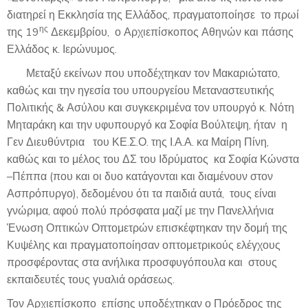
διατηρεί η Εκκλησία της Ελλάδος, πραγματοποίησε το πρωί
ης
της 19
Δεκεμβρίου, ο Αρχιεπίσκοπος Αθηνών και πάσης
Ελλάδος κ. Ιερώνυμος.
Μεταξύ εκείνων που υποδέχτηκαν τον Μακαριώτατο,
καθώς και την ηγεσία του υπουργείου Μεταναστευτικής
Πολιτικής & Ασύλου και συγκεκριμένα τον υπουργό κ. Νότη
Μηταράκη και την υφυπουργό κα Σοφία Βούλτεψη, ήταν η
Γεν Διευθύντρια του ΚΕ.Σ.Ο. της Ι.Α.Α. κα Μαίρη Πίνη,
καθώς και το μέλος του ΔΣ του Ιδρύματος κα Σοφία Κώνστα
–Πέππα (που και οι δυο κατάγονται και διαμένουν στον
Ασπρόπυργο), δεδομένου ότι τα παιδιά αυτά, τους είναι
γνώριμα, αφού πολύ πρόσφατα μαζί με την Πανελλήνια
Ένωση Οπτικών Οπτομετρών επισκέφτηκαν την δομή της
Κυψέλης και πραγματοποίησαν οπτομετρικούς ελέγχους
προσφέροντας στα ανήλικα προσφυγόπουλα και στους
εκπαιδευτές τους γυαλιά οράσεως.
Τον Αρχιεπίσκοπο επίσης υποδέχτηκαν ο Πρόεδρος της