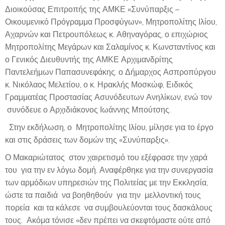
Διοικούσας Επιτροπής της ΑΜΚΕ «Συνύπαρξις –
Οικουμενικό Πρόγραμμα Προσφύγων», Μητροπολίτης Ιλίου,
Αχαρνών και Πετρουπόλεως κ. Αθηναγόρας, ο επιχώριος
Μητροπολίτης Μεγάρων και Σαλαμίνος κ. Κωνσταντίνος και
ο Γενικός Διευθυντής της ΑΜΚΕ Αρχιμανδρίτης
Παντελεήμων Παπασυνεφάκης. ο Δήμαρχος Ασπροπύργου
κ. Νικόλαος Μελετίου, ο κ. Ηρακλής Μοσκώφ, Ειδικός
Γραμματέας Προστασίας Ασυνόδευτων Ανηλίκων, ενώ τον
συνόδευε ο Αρχιδιάκονος Ιωάννης Μπούτσης.
Στην εκδήλωση, ο Μητροπολίτης Ιλίου, μίλησε για το έργο
και στις δράσεις των δομών της «Συνύπαρξις».
Ο Μακαριώτατος στον χαιρετισμό του εξέφρασε την χαρά
του για την εν λόγω δομή. Αναφέρθηκε για την συνεργασία
των αρμόδιων υπηρεσιών της Πολιτείας με την Εκκλησία,
ώστε τα παιδιά να βοηθηθούν για την μελλοντική τους
πορεία και τα κάλεσε να συμβουλεύονται τους δασκάλους
τους. Ακόμα τόνισε «δεν πρέπει να σκεφτόμαστε ούτε από